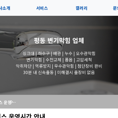
사소개
서비스
갤러리
문
인사말
서비스
전체보기
상
평동 변기막힘
업체
지사항
블로그
수도꼭지 작업
고
싱크대 | 하수구 | 배관 | 누수 | 오수관막힘
시는길
세면대 작업
변기막힘 | 수전교체 | 폽옵 | 고압세척
악취차단 | 역류방지 | 우수관막힘 | 첨단장비 완비
변기 작업
30분 내 신속출동 | 미해결시 출장비 없음
욕조 작업
추석 연휴 서비스 운영시간 안내
싱크대 작업
비스 운영시간 안내