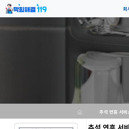
회
공
오
추석 연휴 서