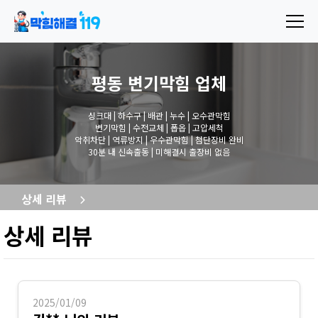
평동 변기막힘
업체
싱크대 | 하수구 | 배관 | 누수 | 오수관막힘
변기막힘 | 수전교체 | 폽옵 | 고압세척
악취차단 | 역류방지 | 우수관막힘 | 첨단장비 완비
30분 내 신속출동 | 미해결시 출장비 없음
상세 리뷰
상세 리뷰
2025/01/09