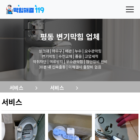
평동 변기막힘
업체
싱크대 | 하수구 | 배관 | 누수 | 오수관막힘
변기막힘 | 수전교체 | 폽옵 | 고압세척
악취차단 | 역류방지 | 우수관막힘 | 첨단장비 완비
30분 내 신속출동 | 미해결시 출장비 없음
서비스
서비스
서비스